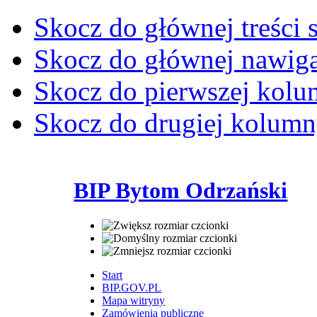
Skocz do głównej treści 
Skocz do głównej nawiga
Skocz do pierwszej kol
Skocz do drugiej kolum
BIP Bytom Odrzański
Start
BIP.GOV.PL
Mapa witryny
Zamówienia publiczne