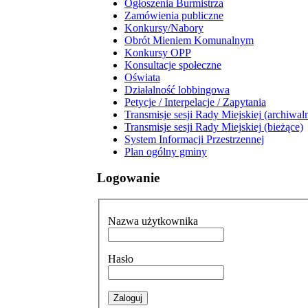
Ogłoszenia Burmistrza
Zamówienia publiczne
Konkursy/Nabory
Obrót Mieniem Komunalnym
Konkursy OPP
Konsultacje społeczne
Oświata
Działalność lobbingowa
Petycje / Interpelacje / Zapytania
Transmisje sesji Rady Miejskiej (archiwal
Transmisje sesji Rady Miejskiej (bieżące)
System Informacji Przestrzennej
Plan ogólny gminy
Logowanie
Nazwa użytkownika
Hasło