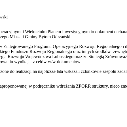
wski
racyjnymi i Wieloletnim Planem Inwestycyjnym to dokument o charak
czego Miasta i Gminy Bytom Odrzański.
 Zintegrowanego Programu Operacyjnego Rozwoju Regionalnego i dot
kiego Funduszu Rozwoju Regionalnego oraz innych środków zewnętr
tegią Rozwoju Województwa Lubuskiego oraz ze Strategią Zrównowa
owaniu wynikają z celów w/w dokumentów.
zone do realizacji na najbliższe lata wskazali członkowie zespołu za
proponowanej w podręczniku wdrażania ZPORR struktury, nieco zmo