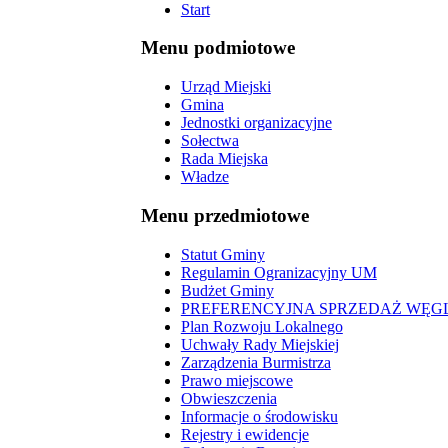
Start
Menu podmiotowe
Urząd Miejski
Gmina
Jednostki organizacyjne
Sołectwa
Rada Miejska
Władze
Menu przedmiotowe
Statut Gminy
Regulamin Ogranizacyjny UM
Budżet Gminy
PREFERENCYJNA SPRZEDAŻ WĘG
Plan Rozwoju Lokalnego
Uchwały Rady Miejskiej
Zarządzenia Burmistrza
Prawo miejscowe
Obwieszczenia
Informacje o środowisku
Rejestry i ewidencje